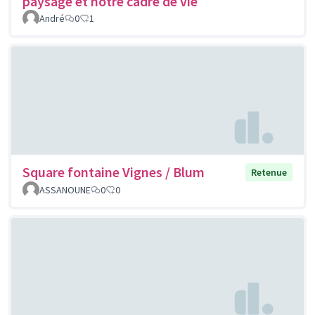
paysage et notre cadre de vie
André
0
1
Square fontaine Vignes / Blum
Retenue
ASSANOUNE
0
0