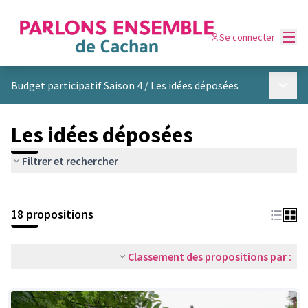
Menu
Se connecter
Menu p
Budget participatif Saison 4
/
Les idées déposées
Les idées déposées
Filtrer et rechercher
Passer la carte
Leaflet
|
©
OpenStreetMap
contributors
L'élément suivant est une carte qui présente les éléments de cet
+
18 propositions
−
Classement des propositions par :