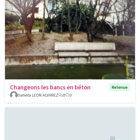
Changeons les bancs en béton
Retenue
Daniela LEON ALVAREZ
0
0