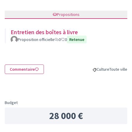
Propositions
Entretien des boîtes à livre
Proposition officielle
0
0
Retenue
Commentaire
Culture
Toute ville
Filtrer les résultats
Filtrer les ré
Budget
28 000 €