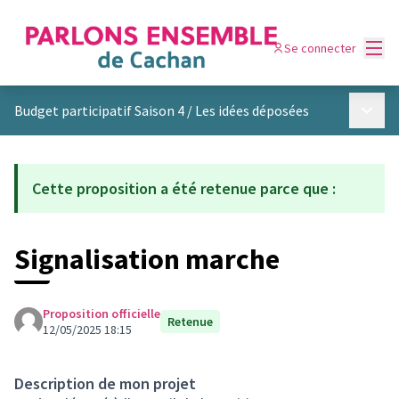
Menu
Se connecter
Menu p
Budget participatif Saison 4
/
Les idées déposées
Cette proposition a été retenue parce que :
Signalisation marche
Proposition officielle
Retenue
12/05/2025 18:15
Description de mon projet