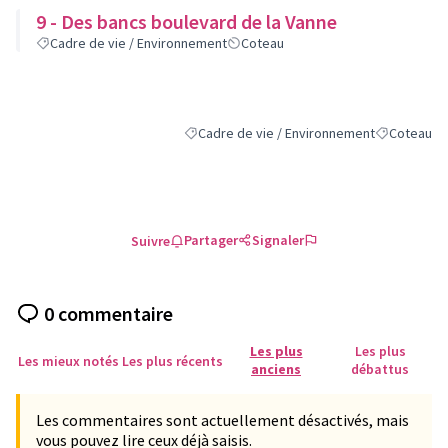
9 - Des bancs boulevard de la Vanne
Cadre de vie / Environnement
Coteau
Cadre de vie / Environnement
Coteau
Filtrer les résultats de la catégorie : Cadre
Filtrer les r
Partager
Signaler
Suivre
0 commentaire
Les plus
Les plus
Les mieux notés
Les plus récents
anciens
débattus
Les commentaires sont actuellement désactivés, mais
vous pouvez lire ceux déjà saisis.