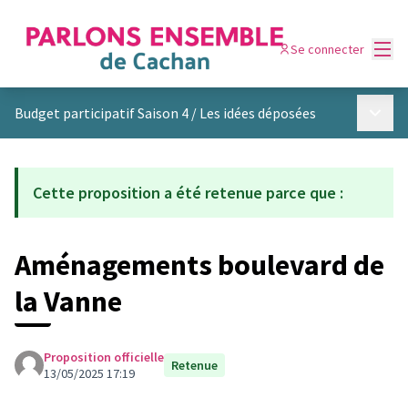
Menu
Se connecter
Menu p
Budget participatif Saison 4
/
Les idées déposées
Cette proposition a été retenue parce que :
Aménagements boulevard de
la Vanne
Proposition officielle
Retenue
13/05/2025 17:19