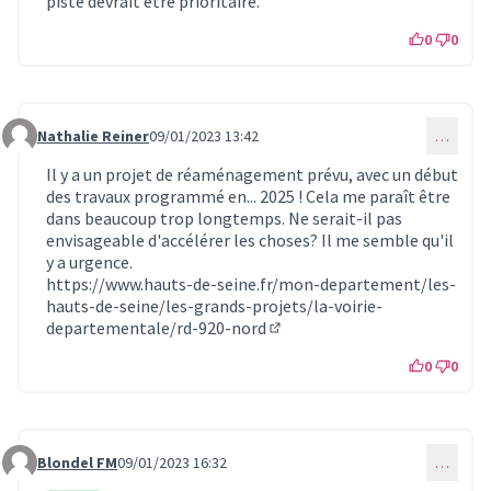
piste devrait être prioritaire.
0
0
Nathalie Reiner
09/01/2023 13:42
…
Commentaire 145
Il y a un projet de réaménagement prévu, avec un début
des travaux programmé en... 2025 ! Cela me paraît être
dans beaucoup trop longtemps. Ne serait-il pas
envisageable d'accélérer les choses? Il me semble qu'il
y a urgence.
https://www.hauts-de-seine.fr/mon-departement/les-
hauts-de-seine/les-grands-projets/la-voirie-
departementale/rd-920-nord
(Lien externe)
0
0
Blondel FM
09/01/2023 16:32
…
Commentaire 147