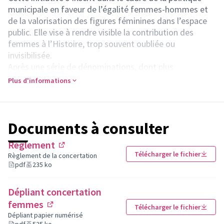
municipale en faveur de l’égalité femmes-hommes et
de la valorisation des figures féminines dans l’espace
public. Elle vise à rendre visible la contribution des
femmes à l’Histoire, trop souvent oubliée ou
invisibilisée.
Après une série de dénominations, dont plus
récemment la médiathèque Toni Morrison,
sept
Plus d'informations
nouveaux espaces du Campus Cachan
porteront
désormais le nom de femmes ayant marqué les
sciences et le savoir.
Documents à consulter
Comment ça fonctionne ?
Règlement
(Lien externe)
Télécharger le fichier
Pour chaque future allée, 3 noms de femmes sont
Règlement de la concertation
pdf
235 ko
proposés. Cette liste s'est élaborée en concertation
avec l'association Femmes solidaires et les Ateliers du
Val de Bièvre, le service des archives de la Ville et les
Dépliant concertation
élus municipaux. Ces noms sont désormais soumis au
femmes
Télécharger le fichier
vote des habitantes et habitants de Cachan
.
(Lien externe)
Dépliant papier numérisé