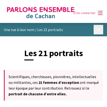
Menu
Se connecter
Menu p
Une rue à leur nom
/
Les 21 portraits
Les 21 portraits
Scientifiques, chercheuses, pionnières, intellectuelles
ou militantes, ces
21 femmes d’exception
ont marqué
leur époque par leur contribution. Retrouvez ici le
portrait de chacune d’entre elles.