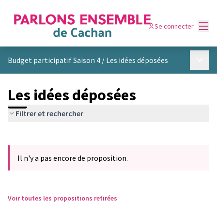
Menu
Se connecter
Menu p
Budget participatif Saison 4
/
Les idées déposées
Les idées déposées
Filtrer et rechercher
Passer la carte
Leaflet
|
©
OpenStreetMap
contributors
L'élément suivant est une carte qui présente les éléments de cet
+
Il n'y a pas encore de proposition.
−
Voir toutes les propositions retirées