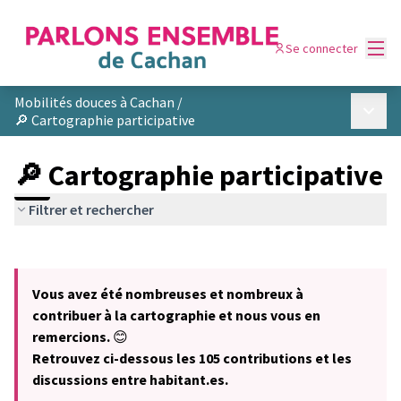
Menu
Se connecter
Mobilités douces à Cachan
/
Menu p
🔎 Cartographie participative
🔎 Cartographie participative
Filtrer et rechercher
Passer la carte
Leaflet
|
©
OpenStreetMap
contributors
L'élément suivant est une carte qui présente les éléments de cet
+
Vous avez été nombreuses et nombreux à
−
contribuer à la cartographie et nous vous en
remercions.
😊
Retrouvez ci-dessous les 105 contributions et les
discussions entre habitant.es.