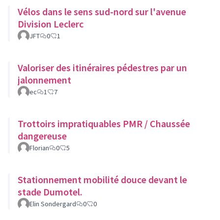
Vélos dans le sens sud-nord sur l'avenue
Division Leclerc
JFT
0
1
Valoriser des itinéraires pédestres par un
jalonnement
ec
1
7
Trottoirs impratiquables PMR / Chaussée
dangereuse
Florian
0
5
Stationnement mobilité douce devant le
stade Dumotel.
Elin Sondergard
0
0