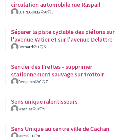
circulation automobile rue Raspail
LETREGUILLY
0
3
Séparer la piste cyclable des piétons sur
l'avenue Vatier et sur l'avenue Delattre
Bernard
1
5
Sentier des Frettes - supprimer
stationnement sauvage sur trottoir
Benjamin
0
7
Sens unique ralentisseurs
Warnier
0
5
Sens Unique au centre ville de Cachan
Noto
1
8