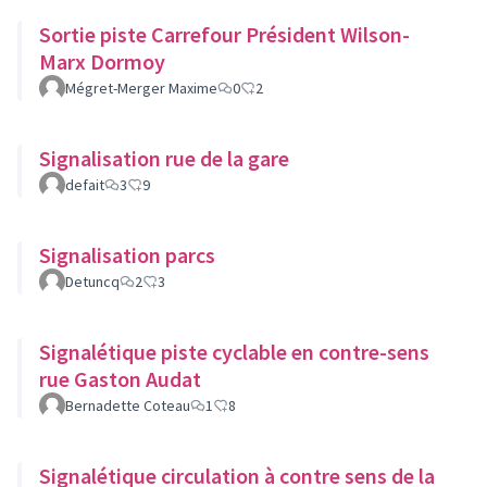
Sortie piste Carrefour Président Wilson-
Marx Dormoy
Mégret-Merger Maxime
0
2
Signalisation rue de la gare
defait
3
9
Signalisation parcs
Detuncq
2
3
Signalétique piste cyclable en contre-sens
rue Gaston Audat
Bernadette Coteau
1
8
Signalétique circulation à contre sens de la