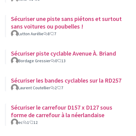
Sécuriser une piste sans piétons et surtout
sans voitures ou poubelles !
Lutton Aurélie
8
7
Sécuriser piste cyclable Avenue À. Briand
Bordage Gressier
0
13
Sécuriser les bandes cyclables sur la RD257
Laurent Coutellier
2
7
Sécuriser le carrefour D157 x D127 sous
forme de carrefour à la néerlandaise
ec
1
12