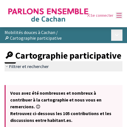
Menu
Se connecter
Mobilités douces à Cachan
/
Menu p
🔎 Cartographie participative
🔎 Cartographie participative
Filtrer et rechercher
Passer la carte
Leaflet
|
©
OpenStreetMap
contributors
L'élément suivant est une carte qui présente les éléments de cet
+
Vous avez été nombreuses et nombreux à
−
contribuer à la cartographie et nous vous en
remercions.
😊
Retrouvez ci-dessous les 105 contributions et les
discussions entre habitant.es.