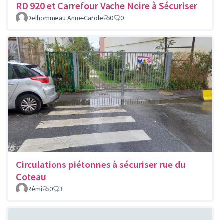
RD 920 et Carrefour Vache Noire à Sécuriser
Delhommeau Anne-Carole
0
0
Circulations piétonnes à sécuriser rue du
Coteau
Rémi
0
3