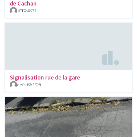
de Cachan
JFT
0
2
Signalisation rue de la gare
defait
3
9