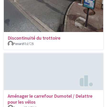
Discontinuité du trottoire
Penard
1
5
Aménager le carrefour Dumotel / Delattre
pour les vélos