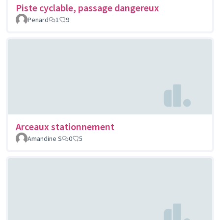
Piste cyclable, passage dangereux
Penard
1
9
Arceaux stationnement
Amandine S
0
5