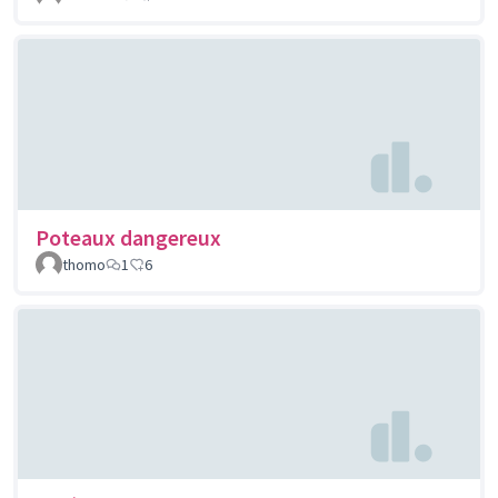
Poteaux dangereux
thomo
1
6