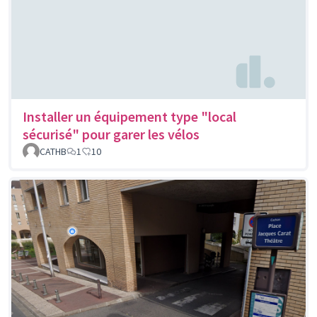
Installer un équipement type "local
sécurisé" pour garer les vélos
CATHB
1
10