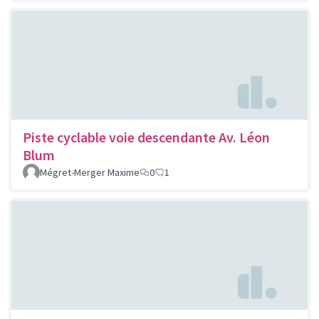
Piste cyclable voie descendante Av. Léon
Blum
Mégret-Merger Maxime
0
1