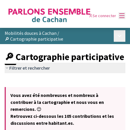
Menu
Se connecter
Mobilités douces à Cachan
/
Menu p
🔎 Cartographie participative
🔎 Cartographie participative
Filtrer et rechercher
Passer la carte
Leaflet
|
©
OpenStreetMap
contributors
L'élément suivant est une carte qui présente les éléments de cet
+
Vous avez été nombreuses et nombreux à
−
contribuer à la cartographie et nous vous en
remercions.
😊
Retrouvez ci-dessous les 105 contributions et les
discussions entre habitant.es.