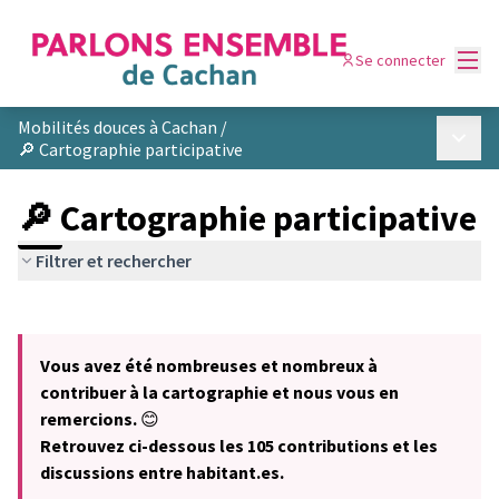
Menu
Se connecter
Mobilités douces à Cachan
/
Menu p
🔎 Cartographie participative
🔎 Cartographie participative
Filtrer et rechercher
Passer la carte
Leaflet
|
©
OpenStreetMap
contributors
L'élément suivant est une carte qui présente les éléments de cet
+
Vous avez été nombreuses et nombreux à
−
contribuer à la cartographie et nous vous en
remercions.
😊
Retrouvez ci-dessous les 105 contributions et les
discussions entre habitant.es.