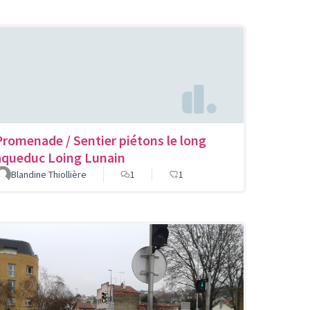
Promenade / Sentier piétons le long
aqueduc Loing Lunain
Blandine Thiollière
1
1