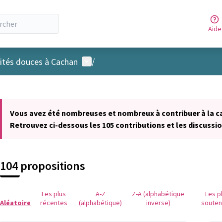
Aide
Menu utilisateur
ités douces à Cachan
/
 la carte
 suivant est une carte qui présente les éléments de cette page comm
Vous avez été nombreuses et nombreux à contribuer à la c
Retrouvez ci-dessous les 105 contributions et les discussio
104 propositions
Les plus
A-Z
Z-A (alphabétique
Les p
Aléatoire
récentes
(alphabétique)
inverse)
soute