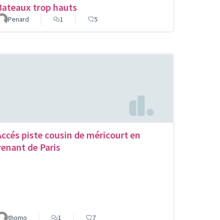
Bateaux trop hauts
Penard
1
5
Accés piste cousin de méricourt en
venant de Paris
thomo
1
7