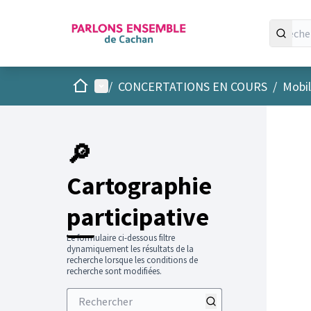
Accueil
Menu principal
/
CONCERTATIONS EN COURS
/
Mobil
Passer
L'élément
+
−
🔎
Cartographie
participative
Le formulaire ci-dessous filtre
dynamiquement les résultats de la
recherche lorsque les conditions de
recherche sont modifiées.