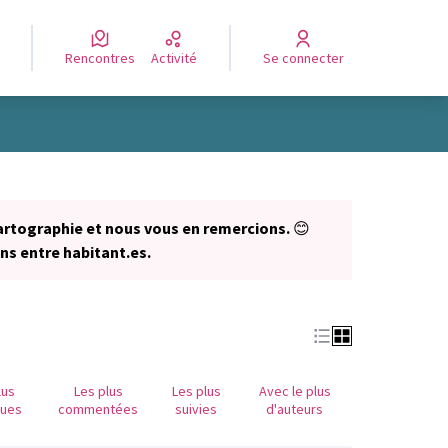
Rencontres
Activité
Se connecter
Leaflet
|
©
OpenStreetMap
contributors
e des points de carte. L'élément peut être utilisé avec un lecteur
artographie et nous vous en remercions.
😊
ns entre habitant.es.
lus
Les plus
Les plus
Avec le plus
nues
commentées
suivies
d'auteurs