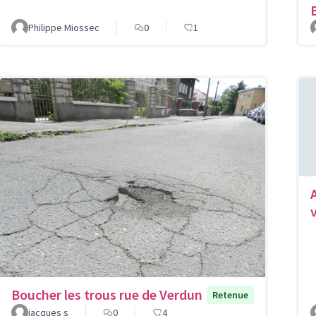
Philippe Miossec
0
1
Boucher les trous rue de Verdun
Retenue
jacques s
0
4