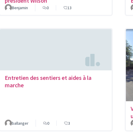
président Wilson
Benjamin
0
13
Entretien des sentiers et aides à la
marche
ballanger
0
3