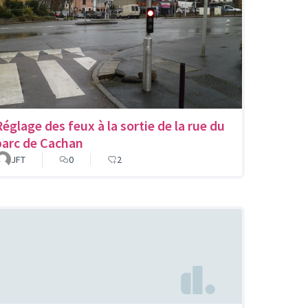
Réglage des feux à la sortie de la rue du
parc de Cachan
JFT
0
2