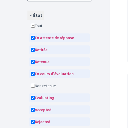
État
Tout
En attente de réponse
Retirée
Retenue
En cours d'évaluation
Non retenue
Evaluating
Accepted
Rejected