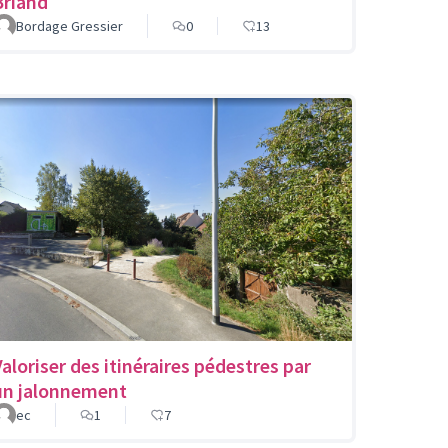
Briand
Bordage Gressier
0
13
Valoriser des itinéraires pédestres par
un jalonnement
ec
1
7