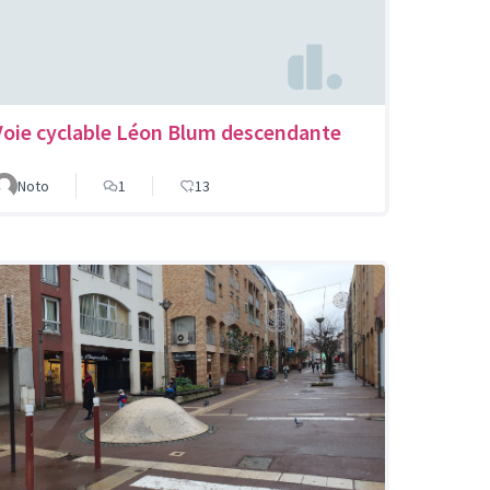
Voie cyclable Léon Blum descendante
Noto
1
13