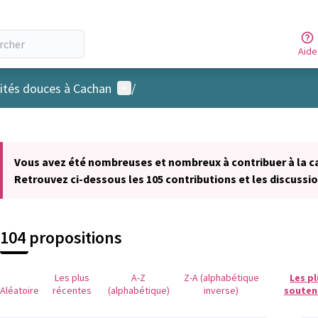
Aide
Menu utilisateur
ités douces à Cachan
/
 la carte
 suivant est une carte qui présente les éléments de cette page comm
Vous avez été nombreuses et nombreux à contribuer à la c
Retrouvez ci-dessous les 105 contributions et les discussio
104 propositions
Les plus
A-Z
Z-A (alphabétique
Les p
Aléatoire
récentes
(alphabétique)
inverse)
souten