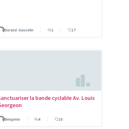
Durand -Gasselin
1
17
Sanctuariser la bande cyclable Av. Louis
Georgeon
Benjamin
4
16