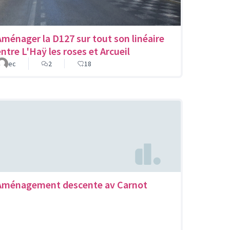
Aménager la D127 sur tout son linéaire
entre L'Haÿ les roses et Arcueil
ec
2
18
Aménagement descente av Carnot