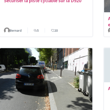
Sécuriser la piste cyclable sur la D920
Bernard
5
20