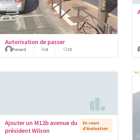
Autorisation de passer
Penard
4
15
Ajouter un M12b avenue du
En cours
d'évaluation
président Wilson