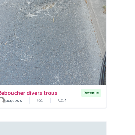
Reboucher divers trous
Retenue
jacques s
1
14