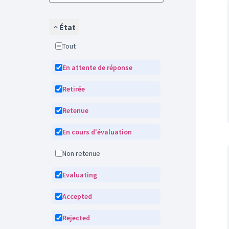
État
Tout
En attente de réponse
Retirée
Retenue
En cours d'évaluation
Non retenue
Evaluating
Accepted
Rejected