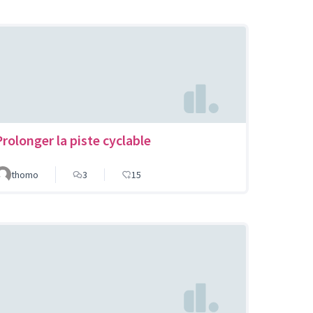
Prolonger la piste cyclable
thomo
3
15