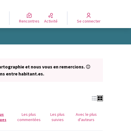
Rencontres
Activité
Se connecter
Leaflet
|
©
OpenStreetMap
contributors
e des points de carte. L'élément peut être utilisé avec un lecteur
artographie et nous vous en remercions.
😊
ns entre habitant.es.
lus
Les plus
Les plus
Avec le plus
ues
commentées
suivies
d'auteurs