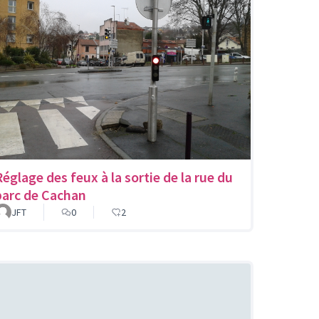
Réglage des feux à la sortie de la rue du
parc de Cachan
JFT
0
2