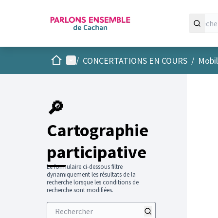
Accueil
Menu principal
/
CONCERTATIONS EN COURS
/
Mobil
Passer
L'élément
+
−
🔎
Cartographie
participative
Le formulaire ci-dessous filtre
dynamiquement les résultats de la
recherche lorsque les conditions de
recherche sont modifiées.