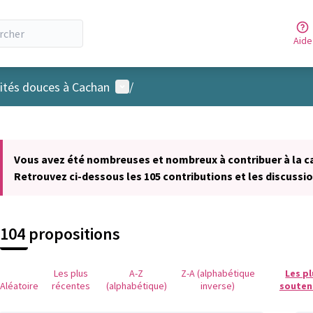
Aide
Menu utilisateur
ités douces à Cachan
/
 la carte
 suivant est une carte qui présente les éléments de cette page comm
Vous avez été nombreuses et nombreux à contribuer à la c
Retrouvez ci-dessous les 105 contributions et les discussio
104 propositions
Les plus
A-Z
Z-A (alphabétique
Les p
Aléatoire
récentes
(alphabétique)
inverse)
souten