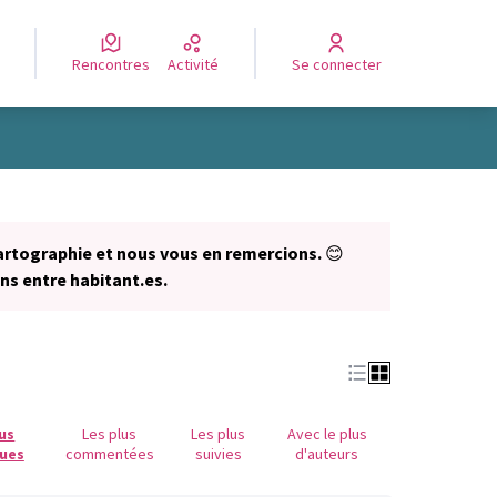
Rencontres
Activité
Se connecter
Leaflet
|
©
OpenStreetMap
contributors
e des points de carte. L'élément peut être utilisé avec un lecteur
artographie et nous vous en remercions.
😊
ns entre habitant.es.
lus
Les plus
Les plus
Avec le plus
ues
commentées
suivies
d'auteurs