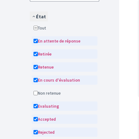
État
Tout
En attente de réponse
Retirée
Retenue
En cours d'évaluation
Non retenue
Evaluating
Accepted
Rejected