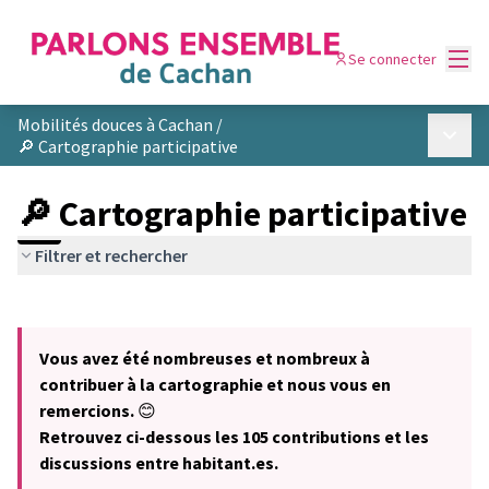
Menu
Se connecter
Mobilités douces à Cachan
/
Menu p
🔎 Cartographie participative
🔎 Cartographie participative
Filtrer et rechercher
Passer la carte
Leaflet
|
©
OpenStreetMap
contributors
L'élément suivant est une carte qui présente les éléments de cet
+
Vous avez été nombreuses et nombreux à
−
contribuer à la cartographie et nous vous en
remercions.
😊
Retrouvez ci-dessous les 105 contributions et les
discussions entre habitant.es.