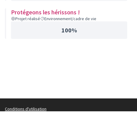
Protégeons les hérissons !
Projet réalisé
Environnement/cadre de vie
100%
Conditions d'utilisation
Paramètres des cookies
Parlons Ensemble de Cachan sur Facebook
Parlons Ensemble de Cachan sur Instagram
(Lien externe)
(Lien externe)