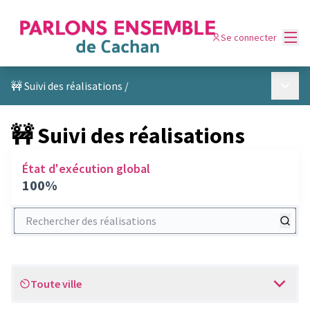
Menu
Se connecter
Menu p
🚧 Suivi des réalisations
/
🚧 Suivi des réalisations
État d'exécution global
100%
Rechercher des réalisations
Toute ville
Scope