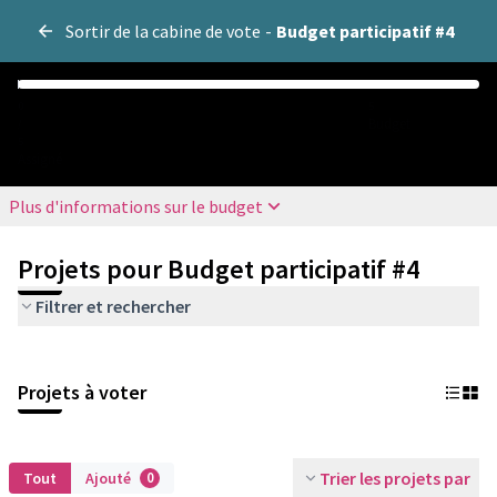
Sortir de la cabine de vote
-
Budget participatif #4
0
5
Budget
/
5
Assigné
Plus d'informations sur le budget
Projets pour Budget participatif #4
Filtrer et rechercher
Projets à voter
Trier les projets par
Tout
Ajouté
0