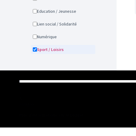
Education / Jeunesse
Lien social / Solidarité
Numérique
Sport / Loisirs
0
/
5
Assigné
Plus d'informations sur le budget