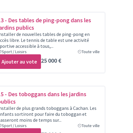
13 - Des tables de ping-pong dans les
jardins publics
nstaller de nouvelles tables de ping-pong en
ccès libre. Le tennis de table est une activité
portive accessible à tous,...
Sport / Loisirs
Toute ville
25 000 €
Ajouter au vote
15 - Des toboggans dans les jardins
publics
nstaller de plus grands toboggans à Cachan. Les
nfants sortiront pour faire du toboggan et
asseront moins de temps sur...
Sport / Loisirs
Toute ville