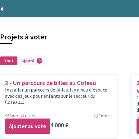
#4
Projets à voter
Tout
Ajouté
0
2 - Un parcours de billes au Coteau
Installer un parcours de billes. Il y a peu d'espace
V
avec des jeux pour enfants sur le secteur du
C
Coteau....
d
d
Sport / Loisirs
Coteau
4 000 €
Ajouter au vote