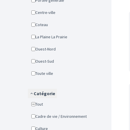
Portée générale
Centre-ville
Coteau
La Plaine La Prairie
Ouest-Nord
Ouest-Sud
Toute ville
Catégorie
Tout
Cadre de vie / Environnement
Culture