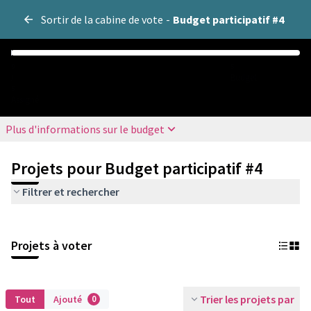
Sortir de la cabine de vote
-
Budget participatif #4
0
5
Budget
/
5
Assigné
Plus d'informations sur le budget
Projets pour Budget participatif #4
Filtrer et rechercher
Projets à voter
Trier les projets par
Tout
Ajouté
0