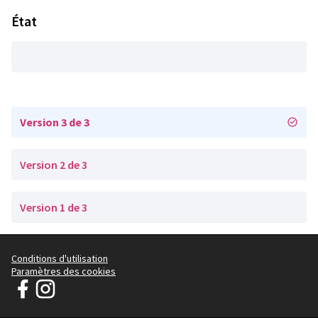
État
Version 3 de 3
Version 2 de 3
Version 1 de 3
Conditions d'utilisation
Paramètres des cookies
Parlons Ensemble de Cachan sur Facebook
Parlons Ensemble de Cachan sur Instagram
(Lien externe)
(Lien externe)