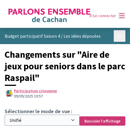
Menu
Se connecter
Menu p
Budget participatif Saison 4
/
Les idées déposées
Changements sur "Aire de
jeux pour seniors dans le parc
Raspail"
Participation citoyenne
09/09/2025 10:57
Sélectionner le mode de vue :
Basculer l’affichage