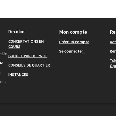
Decidim
Mon compte
Re
CONCERTATIONS EN
Créer un compte
Act
COURS
Se connecter
Re
emble
BUDGET PARTICIPATIF
Tél
de
CONSEILS DE QUARTIER
Op
r,
INSTANCES
orme