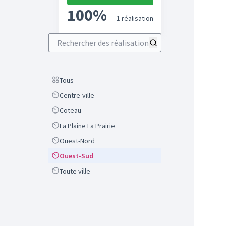
100%
1 réalisation
Rechercher des réalisations
Scope
Tous
Scope
Centre-ville
Scope
Coteau
Scope
La Plaine La Prairie
Scope
Ouest-Nord
Scope
Ouest-Sud
Scope
Toute ville